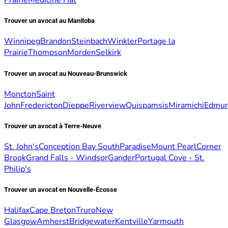
Prairie
Medicine Hat
Trouver un avocat au Manitoba
Winnipeg
Brandon
Steinbach
Winkler
Portage la
Prairie
Thompson
Morden
Selkirk
Trouver un avocat au Nouveau-Brunswick
Moncton
Saint
John
Fredericton
Dieppe
Riverview
Quispamsis
Miramichi
Edmun
Trouver un avocat à Terre-Neuve
St. John's
Conception Bay South
Paradise
Mount Pearl
Corner
Brook
Grand Falls - Windsor
Gander
Portugal Cove - St.
Philip's
Trouver un avocat en Nouvelle-Écosse
Halifax
Cape Breton
Truro
New
Glasgow
Amherst
Bridgewater
Kentville
Yarmouth