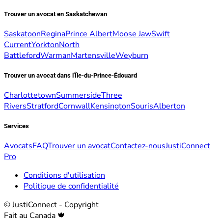
Trouver un avocat en Saskatchewan
Saskatoon
Regina
Prince Albert
Moose Jaw
Swift
Current
Yorkton
North
Battleford
Warman
Martensville
Weyburn
Trouver un avocat dans l'Île-du-Prince-Édouard
Charlottetown
Summerside
Three
Rivers
Stratford
Cornwall
Kensington
Souris
Alberton
Services
Avocats
FAQ
Trouver un avocat
Contactez-nous
JustiConnect
Pro
Conditions d'utilisation
Politique de confidentialité
© JustiConnect - Copyright
Fait au Canada 🍁