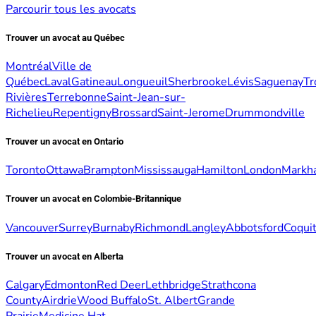
Parcourir tous les avocats
Trouver un avocat au Québec
Montréal
Ville de
Québec
Laval
Gatineau
Longueuil
Sherbrooke
Lévis
Saguenay
Tr
Rivières
Terrebonne
Saint-Jean-sur-
Richelieu
Repentigny
Brossard
Saint-Jerome
Drummondville
Trouver un avocat en Ontario
Toronto
Ottawa
Brampton
Mississauga
Hamilton
London
Markh
Trouver un avocat en Colombie-Britannique
Vancouver
Surrey
Burnaby
Richmond
Langley
Abbotsford
Coqui
Trouver un avocat en Alberta
Calgary
Edmonton
Red Deer
Lethbridge
Strathcona
County
Airdrie
Wood Buffalo
St. Albert
Grande