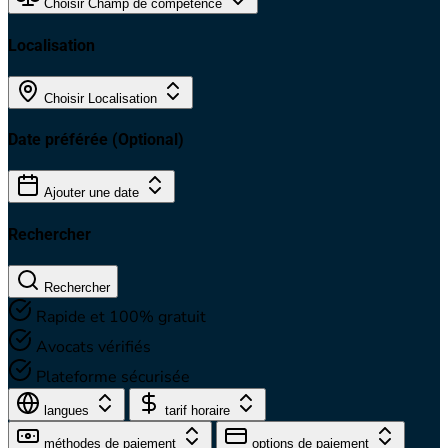
Choisir Champ de compétence
Localisation
Choisir Localisation
Date préférée
(Optional)
Ajouter une date
Rechercher
Rechercher
Rapide et 100% gratuit
Avocats vérifiés
Plateforme sécurisée
langues
tarif horaire
méthodes de paiement
options de paiement