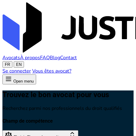
Avocats
À propos
FAQ
Blog
Contact
FR
EN
Se connecter
Vous êtes avocat?
Open menu
Trouvez le bon avocat pour vous
Recherchez parmi nos professionnels du droit qualifiés
Champ de compétence