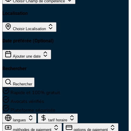
Choisir Champ de compétence
Localisation
Choisir Localisation
Date préférée
(Optional)
Ajouter une date
Rechercher
Rechercher
Rapide et 100% gratuit
Avocats vérifiés
Plateforme sécurisée
langues
tarif horaire
méthodes de paiement
options de paiement