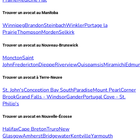
Prairie
Medicine Hat
Trouver un avocat au Manitoba
Winnipeg
Brandon
Steinbach
Winkler
Portage la
Prairie
Thompson
Morden
Selkirk
Trouver un avocat au Nouveau-Brunswick
Moncton
Saint
John
Fredericton
Dieppe
Riverview
Quispamsis
Miramichi
Edmun
Trouver un avocat à Terre-Neuve
St. John's
Conception Bay South
Paradise
Mount Pearl
Corner
Brook
Grand Falls - Windsor
Gander
Portugal Cove - St.
Philip's
Trouver un avocat en Nouvelle-Écosse
Halifax
Cape Breton
Truro
New
Glasgow
Amherst
Bridgewater
Kentville
Yarmouth