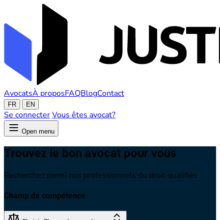
Avocats
À propos
FAQ
Blog
Contact
FR
EN
Se connecter
Vous êtes avocat?
Open menu
Trouvez le bon avocat pour vous
Recherchez parmi nos professionnels du droit qualifiés
Champ de compétence