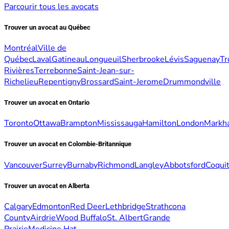
Parcourir tous les avocats
Trouver un avocat au Québec
Montréal
Ville de
Québec
Laval
Gatineau
Longueuil
Sherbrooke
Lévis
Saguenay
Tr
Rivières
Terrebonne
Saint-Jean-sur-
Richelieu
Repentigny
Brossard
Saint-Jerome
Drummondville
Trouver un avocat en Ontario
Toronto
Ottawa
Brampton
Mississauga
Hamilton
London
Markh
Trouver un avocat en Colombie-Britannique
Vancouver
Surrey
Burnaby
Richmond
Langley
Abbotsford
Coqui
Trouver un avocat en Alberta
Calgary
Edmonton
Red Deer
Lethbridge
Strathcona
County
Airdrie
Wood Buffalo
St. Albert
Grande