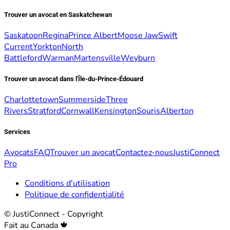
Trouver un avocat en Saskatchewan
Saskatoon
Regina
Prince Albert
Moose Jaw
Swift
Current
Yorkton
North
Battleford
Warman
Martensville
Weyburn
Trouver un avocat dans l'Île-du-Prince-Édouard
Charlottetown
Summerside
Three
Rivers
Stratford
Cornwall
Kensington
Souris
Alberton
Services
Avocats
FAQ
Trouver un avocat
Contactez-nous
JustiConnect
Pro
Conditions d'utilisation
Politique de confidentialité
© JustiConnect - Copyright
Fait au Canada 🍁